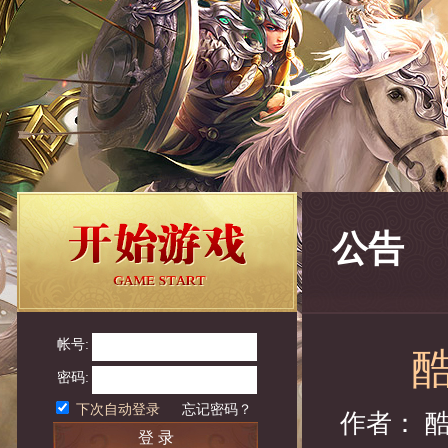
公告
帐号:
密码:
下次自动登录
忘记密码？
作者： 
登 录