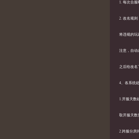
1. 每次
2. 改名规则
将违规的玩家
注意，自动
之后给改名
4、各系统
1.开服天数
取开服天数
2.跨服分房