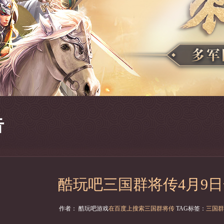
告
酷玩吧三国群将传4月9
作者： 酷玩吧游戏
在百度上搜索三国群将传
TAG标签：
三国群