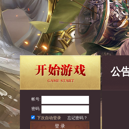
公
帐号:
密码:
下次自动登录
忘记密码？
登 录