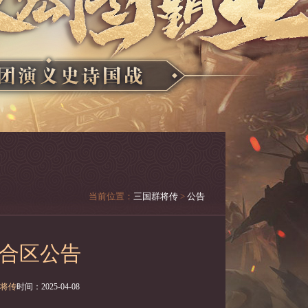
当前位置：
三国群将传
>
公告
日合区公告
将传
时间：2025-04-08