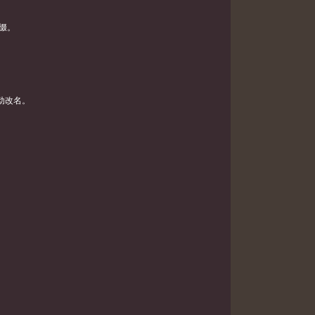
缀。
动改名。