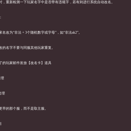
合服时，重新检测一下玩家名字中是否带有违规字，若有则进行系统自动改名。
：
名改为“非法 + 3个随机数字或字母”，如“非法ak2”。
改的名字不要与同服其他玩家重复。
了的玩家邮件发放【改名卡】道具
处理
处理
更早的那个服，而不是取主服。
间