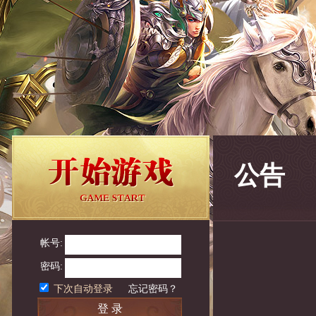
公告
帐号:
密码:
下次自动登录
忘记密码？
登 录