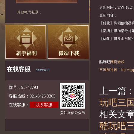
更新时间：17点-18点
其他帐号登录：
更新内容：
【优化】将领信物器
【新增】增加部分将
【优化】修复山河霸
酷玩吧
网页游戏
在线客服
三国群将传
：
http://s
SERVICE
群号：95742793
上一篇
客服热线：021-6426 3305
玩吧三国
在线客服：
联系客服
相关文
关注微信公众号
酷玩吧三