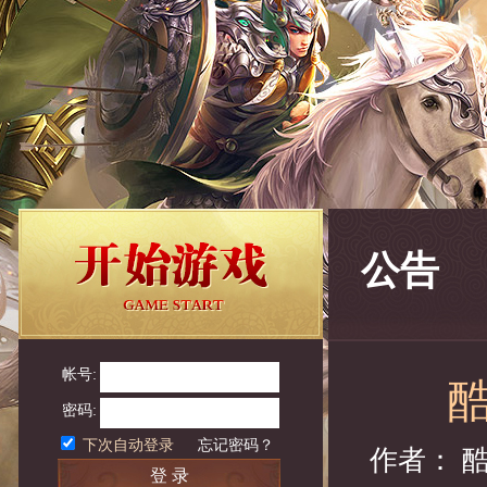
公告
帐号:
密码:
下次自动登录
忘记密码？
作者： 
登 录